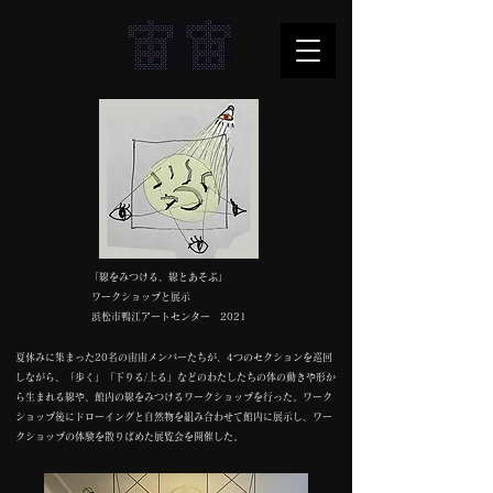
「線をみつける、線とあそぶ」
ワークショップと展示
浜松市鴨江アートセンター 2021
夏休みに集まった20名の宙宙メンバーたちが、4つのセクションを巡回
しながら、「歩く」「下りる/上る」などのわたしたちの体の動きや形か
ら生まれる線や、館内の線をみつけるワークショップを行った。ワーク
ショップ後にドローイングと自然物を組み合わせて館内に展示し、ワー
クショップの体験を散りばめた展覧会を開催した。